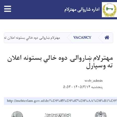
اداره شاروالی مهترلام
Skip
to
main
صفحه اصلی
VACANCY
مهترلام ښاروالۍ دوه خالي بستونه اعلان ته وس
content
مهترلام ښاروالۍ دوه خالي بستونه اعلان
ته وسپارل
web_admin
پنجشنبه ۱۴۰۵/۳/۱۴ - ۵:۵۳
http://mehterlam.gov.af/dr/%D9%85%D9%87%D8%AA%D