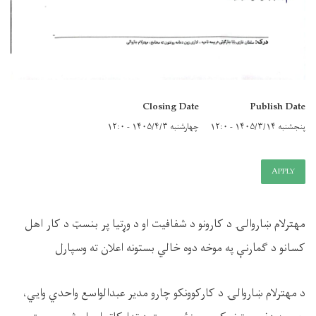
Closing Date
Publish Date
پنجشنبه ۱۴۰۵/۳/۱۴ - ۱۲:۰
چهارشنبه ۱۴۰۵/۴/۳ - ۱۲:۰
APPLY
مهترلام ښاروالۍ د کارونو د شفافیت او د وړتیا پر بنسټ د کار اهل
کسانو د ګمارنې په موخه دوه خالي بستونه اعلان ته وسپارل
د مهترلام ښاروالۍ د کارکوونکو چارو مدیر عبدالواسع واحدي وایي،