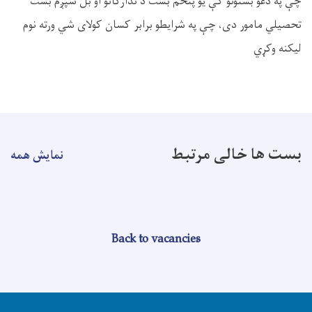
چې په دغو بستونو کې یو پنځم بست د تدارکاتو او بل شپږم بست
تحصیلي مامور دی، چې په شرایطو برابر کسان کولای شي ورته نوم
لیکنه وکړي
بست ها خالی مرتبط
نمایش همه
Back to vacancies