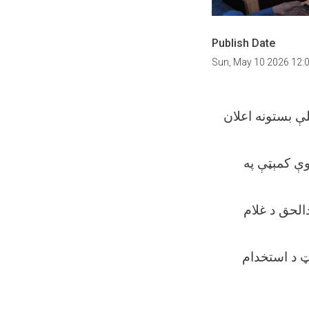
Publish Date
Sun, May 10 2026 12:
لې بستونه اعلان
وې کمېټې په
الحق د غلام
ټ د استخدام