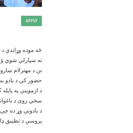
APPLY
څه موده وړاندې د م
ته سپارلي شوي ؤ چې ټولټال ۵۲ کسانو
نن د مهترلام ښارو
حضور کې د یادو بس
د ازموینې په پایل
سخي زوی د باغوان
د یادونې وړ ده چې
پروسې د تطبیق ډا