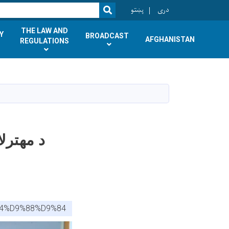
ok
دری
پښتو
SEARCH
THE LAW AND
Y
BROADCAST
AFGHANISTAN
REGULATIONS
د مهترل
B4%D9%88%D9%84