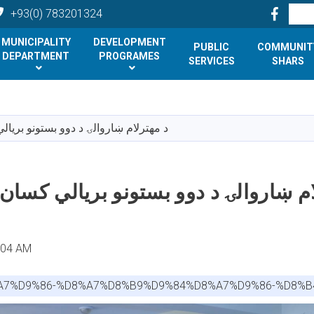
Facebo
Search
+93(0) 783201324
MUNICIPALITY
DEVELOPMENT
PUBLIC
COMMUNIT
DEPARTMENT
PROGRAMES
SERVICES
SHARS
Skip
to
main
د مهترلام ښاروالۍ د دوو بستونو بریا
content
ام ښاروالۍ د دوو بستونو بریالي کسان
:04 AM
%A7%D9%86-%D8%A7%D8%B9%D9%84%D8%A7%D9%86-%D8%