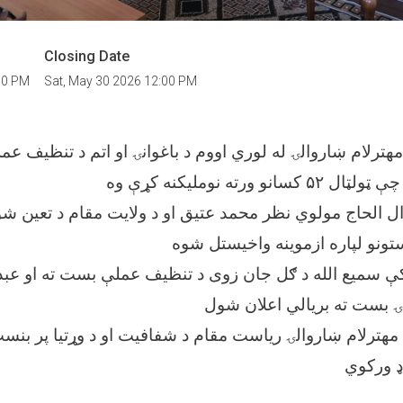
Closing Date
00 PM
Sat, May 30 2026 12:00 PM
هترلام ښاروالۍ له لوري اووم د باغوانۍ او اتم د تنظیف عم
 ورته نوملیکنه کړې وه
ال الحاج مولوي نظر محمد عتیق او د ولایت مقام د تعین ش
تونو لپاره ازموینه واخیستل شوه
ه کې سمیع الله د ګل جان زوی د تنظیف عملې بست ته او عبد
ۍ بست ته بریالي اعلان شول
 مهترلام ښاروالۍ ریاست مقام د شفافیت او د وړتیا پر بنس
ډ ورکوي