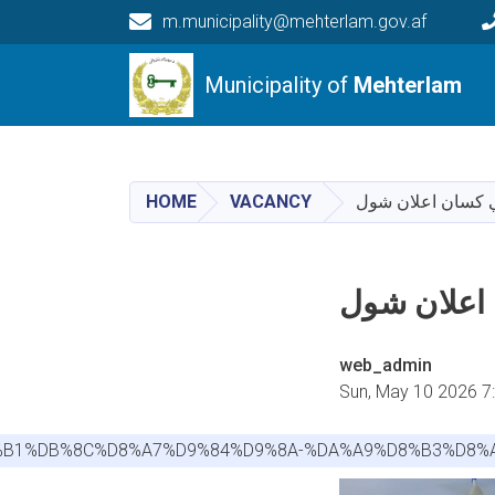
m.municipality@mehterlam.gov.af
Main navigation
Municipality of
Mehterlam
Mehterlam
HOME
VACANCY
لي کسان اعلان شول
 اعلان شول
web_admin
Sun, May 10 2026 7
%D8%B1%DB%8C%D8%A7%D9%84%D9%8A-%DA%A9%D8%B3%D8