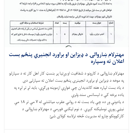
مهترلام ښاروالۍ د ډیزاین او براورد انجنیري پنځم بست
اعلان ته وسپاره
مهترلام ښاروالۍ د کارونو د شفافیت او وړتیا پر بنسټ کار اهل کار ته د سپارلو
په موخه د ډیزاین او براورد انجینرۍ پنځم بست اعلان ته سپارلی دی
د یاد بست لپاره هغه کاندیدان چې غواړي ازموینه ورکړي، باید لږ تر لږه په
یاده برخه کې د لېسانس سند ولري
د یادونې وړ ده چې یاد بست ته د روانې عقرب میاشتې له ۷ مې تر ۱۸ مې
نیټې پورې نوملیکنه کېږي. د نوم لیکنې فورمې د مهترلام ښاروالۍ د
کارکوونکو چارو له مدیریت څخه ترلاسه کولای شئ