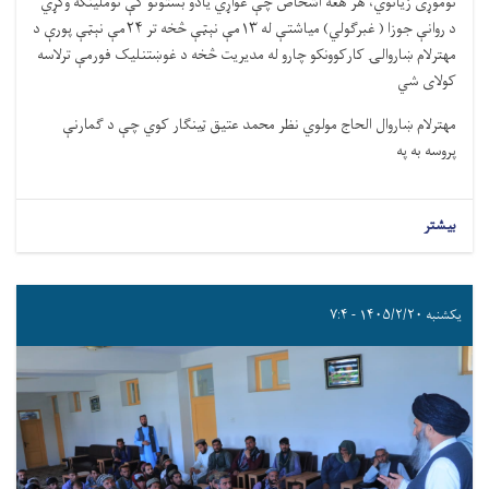
نوموړی زیاتوي، هر هغه اشخاص چې غواړي یادو بستونو کې نوملینکه وکړي
د روانې جوزا ( غبرګولي) میاشتې له ۱۳مې نېټې څخه تر ۲۴مې نېټې پورې د
مهترلام ښاروالۍ کارکوونکو چارو له مدیریت څخه د غوښتنلیک فورمې ترلاسه
کولای شي
مهترلام ښاروال الحاج مولوي نظر محمد عتیق ټینګار کوي چې د ګمارنې
پروسه به په
بیشتر
یکشنبه ۱۴۰۵/۲/۲۰ - ۷:۴