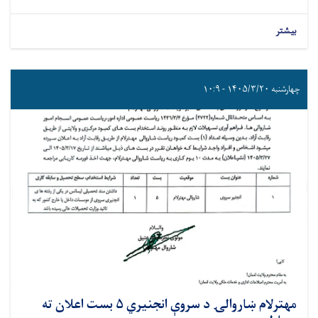
بیشتر
چهارشنبه ۱۴۰۵/۳/۲۰ - ۱۰:۹
مهترلام ښاروالۍ د سروې انجنیري ۵ بست اعلان ته