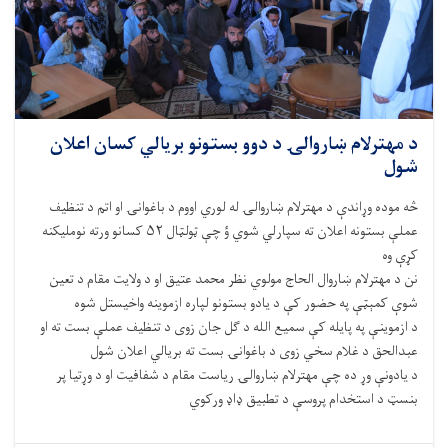
د مهترلام ښاروالۍ د دوو بستونو بریالي کسان اعلان
شول
څه موده وړاندې د مهترلام ښاروالۍ له لوري اووم د باغوانۍ او اتم د تنظیف
عملې بستونه اعلان ته سپارلي شوي ؤ چې ټولټال ۵۲ کسانو ورته نوملیکنه
کړې وه
نن د مهترلام ښاروال الحاج مولوي نظر محمد عتیق او د ولایت مقام د تعین
شوې کمېټې په حضور کې د یادو بستونو لپاره ازموینه واخیستل شوه
د ازموینې په پایله کې سمیع الله د ګل جان زوی د تنظیف عملې بست ته او
عبدالحق د غلام سخي زوی د باغوانۍ بست ته بریالي اعلان شول
د یادونې وړ ده چې مهترلام ښاروالۍ ریاست مقام د شفافیت او د وړتیا پر
بنسټ د استخدام پروسې د تطبیق ډاډ ورکوي