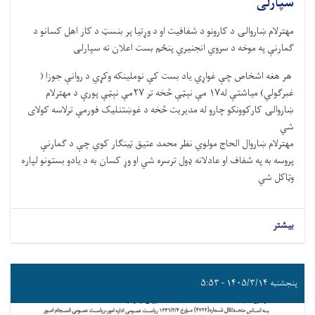
سپارلی
مهترلام ښاروالۍ د کارونو د شفافیت او د وړتیا پر بنسټ د کار اهل کسانو د
ګمارنې په موخه د سروي انجنیري پنځم بست اعلان ته سپارلی
هر هغه اشخاص چې غواړي یاد بست کې نوملینکه وکړي د روانې جوزا (
غبرګولي) میاشتې له۱۷ مې نېټې څخه تر ۲۷مې نېټې پورې د مهترلام
ښاروالۍ کارکوونکو چارو له مدیریت څخه د غوښتنلیک فورمې ترلاسه کولای
شي
مهترلام ښاروال الحاج مولوي نظر محمد عتیق ټینګار کوي چې د ګمارنې
پروسه به په شفاف او عادلانه ډول ترسره شي او وړ کسان به د یادو بستونو لپاره
وټاکل شي
بیشتر
پنجشنبه ۱۴۰۵/۳/۱۴ - ۵:۵۳