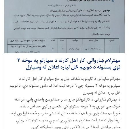
مهترلام ښاروالۍ کار اهل کارته د سپارلو په موخه ۳
نوي بستونه د دوېیم ځل لپاره اعلان ته وسپارل
مهترلام ښاروالۍ د کارونو په شفاف ډول پر مخ بېولو او کار اهل کار ته د
سپارلو په موخه ۳ بستونه چې ۶ درجه ثبت املاک مامور بستونه دي، د دوېیم
ځل لپاره اعلان ته وسپارل
د مهترلام ښاروالۍ د کارکوونکو چارو مدیر عبدالوسع واحدي وايي، هر هغه
څوک چې غواړي په ۶ درجه بستونو کې امتحان ورکړي حد اقل باید د
څوارلسم سند ولري او یا هم د هغه معادل له دیني مدرسو څخه فارغ وي او د
اړوند وزارت د فراغت سند ولريد یادونې وړ ده چې یادو بستونو ته د روانې
جدي میاشتې له ۱۸ مې تر ۲۵مې نیټې پورې نوملیکنه کېږي