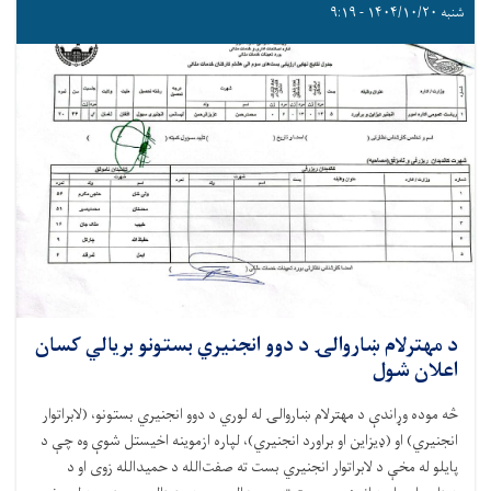
شنبه ۱۴۰۴/۱۰/۲۰ - ۹:۱۹
د مهترلام ښاروالۍ د دوو انجنیري بستونو بریالي کسان
اعلان شول
څه موده وړاندې د مهترلام ښاروالۍ له لوري د دوو انجنیري بستونو، (لابراتوار
انجنیري) او (ډیزاین او براورد انجنیري)، لپاره ازموینه اخیستل شوې وه چې د
پایلو له مخې د لابراتوار انجنیري بست ته صفت‌الله د حمیدالله زوی او د