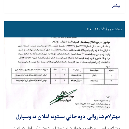
بیشتر
سه‌شنبه ۱۴۰۵/۱/۱۱ - ۷:۷
مهترلام ښاروالۍ دوه خالي بستونه اعلان ته وسپارل
مهترلام ښاروالۍ د کارونو د شفافیت او د وړتیا پر بنسټ د کار اهل کسانو د