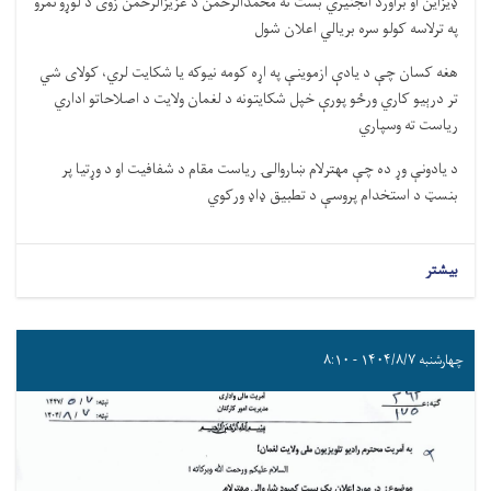
ډیزاین او براورد انجنیري بست ته محمدالرحمن د عزیزالرحمن زوی د لوړو نمرو
په ترلاسه کولو سره بریالي اعلان شول
هغه کسان چې د یادې ازموینې په اړه کومه نیوکه یا شکایت لري، کولای شي
تر درېیو کاري ورځو پورې خپل شکایتونه د لغمان ولایت د اصلاحاتو اداري
ریاست ته وسپاري
د یادونې وړ ده چې مهترلام ښاروالۍ ریاست مقام د شفافیت او د وړتیا پر
بنسټ د استخدام پروسې د تطبیق ډاډ ورکوي
بیشتر
چهارشنبه ۱۴۰۴/۸/۷ - ۸:۱۰