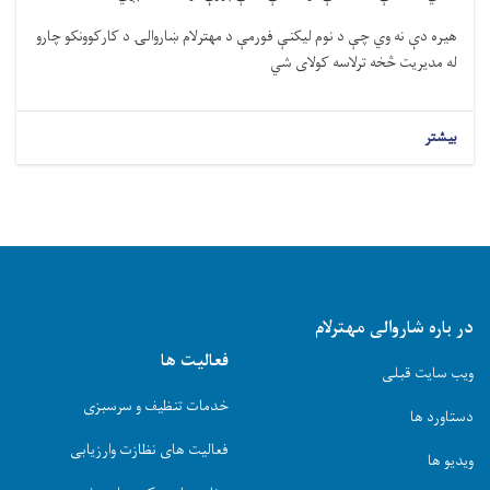
هیره دې نه وي چې د نوم لیکنې فورمې د مهترلام ښاروالۍ د کارکوونکو چارو
له مدیریت څخه ترلاسه کولای شي
بیشتر
در باره شاروالی مهترلام
فعالیت ها
ویب سایت قبلی
خدمات تنظیف و سرسبزی
دستاورد ها
فعالیت های نظازت وارزیابی
ویدیو ها