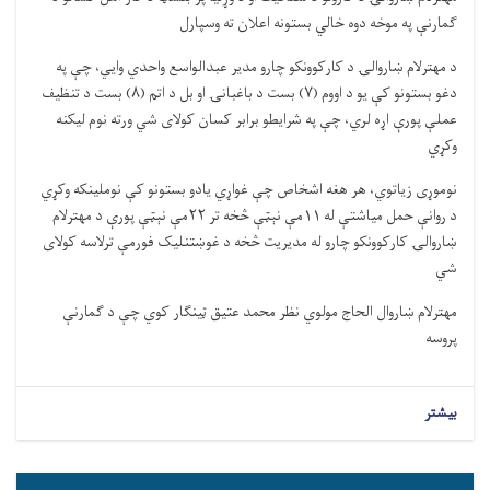
ګمارنې په موخه دوه خالي بستونه اعلان ته وسپارل
د مهترلام ښاروالۍ د کارکوونکو چارو مدیر عبدالواسع واحدي وایي، چې په
دغو بستونو کې یو د اووم (۷) بست د باغبانۍ او بل د اتم (۸) بست د تنظیف
عملې پورې اړه لري، چې په شرایطو برابر کسان کولای شي ورته نوم لیکنه
وکړي
نوموړی زیاتوي، هر هغه اشخاص چې غواړي یادو بستونو کې نوملینکه وکړي
د روانې حمل میاشتې له ۱۱مې نېټې څخه تر ۲۲مې نېټې پورې د مهترلام
ښاروالۍ کارکوونکو چارو له مدیریت څخه د غوښتنلیک فورمې ترلاسه کولای
شي
مهترلام ښاروال الحاج مولوي نظر محمد عتیق ټینګار کوي چې د ګمارنې
پروسه
بیشتر