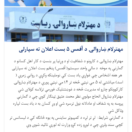
مهترلام ښاروالۍ د آفمس ۵ بست اعلان ته سپارلی
مهترلام ښاروالۍ د کارونو د شفافیت او د وړتیا پر بنسټ د کار اهل کسانو د
ګمارنې په موخه د مالي واحد سیستم( آفمس) پنځم بست اعلان ته سپارلی
هر هغه اشخاص چې غواړي یاد بست کې نوملینکه وکړي د روانې زمري (
اسد) میاشتې له ۵ مې نېټې څخه تر ۱۴مې نېټې پورې د مهترلام ښاروالۍ
کارکوونکو چارو له مدیریت څخه د غوښتنلیک فورمې ترلاسه کولای شي
مهترلام ښاروال الحاج مولوي نظر محمد عتیق ټینګار کوي چې د ګمارنې
پروسه به په شفاف او عادلانه ډول ترسره شي او وړ کسان به د یاد بست لپاره
وټاکل شي
د ګمارنې شرایط: لږ تر لږه د کمپیوټر ساینس په یوه څانګه کې د لېسانس تر
کچې سند ولري چې د لوړو زده کړو وزارت له لوري تائید شوی وي