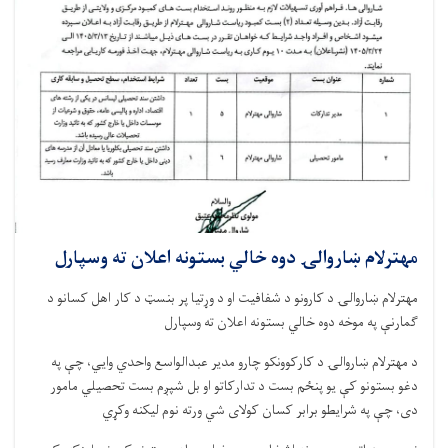
مهترلام ښاروالۍ دوه خالي بستونه اعلان ته وسپارل
مهترلام ښاروالۍ د کارونو د شفافیت او د وړتیا پر بنسټ د کار اهل کسانو د
ګمارنې په موخه دوه خالي بستونه اعلان ته وسپارل
د مهترلام ښاروالۍ د کارکوونکو چارو مدیر عبدالواسع واحدي وایي، چې په
دغو بستونو کې یو پنځم بست د تدارکاتو او بل شپږم بست تحصیلي مامور
دی، چې په شرایطو برابر کسان کولای شي ورته نوم لیکنه وکړي