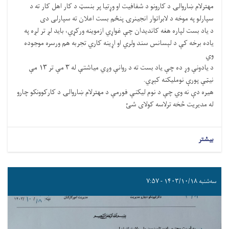
مهترلام ښاروالۍ د کارونو د شفافیت او وړتیا پر بنسټ د کار اهل کار ته د
سپارلو په موخه د لابراتوار انجینرۍ پنځم بست اعلان ته سپارلی دی
د یاد بست لپاره هغه کاندیدان چې غواړي ازموینه ورکړي، باید لږ تر لږه په
یاده برخه کې د لېسانس سند ولري او اړینه کاري تجربه هم ورسره موجوده
وي
د یادونې وړ ده چې یاد بست ته د روانې وږي میاشتې له ۳ مې تر ۱۳ مې
نیټې پورې نوملیکنه کېږي.
هیره دې نه وي چې د نوم لیکنې فورمې د مهترلام ښاروالۍ د کارکوونکو چارو
له مدیریت څخه ترلاسه کولای شئ
بیشتر
سه‌شنبه ۱۴۰۳/۱۰/۱۸ - ۷:۵۷