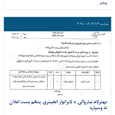
بیشتر
سه‌شنبه ۱۴۰۴/۶/۴ - ۴:۲۸
مهترلام ښاروالۍ د لابراتوار انجینرۍ پنځم بست اعلان
ته وسپاره