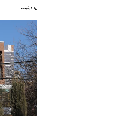
په درنښت