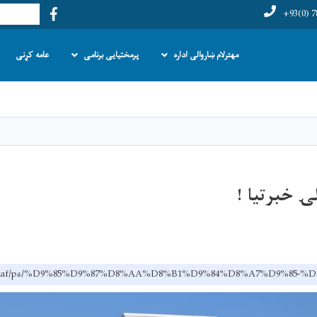
Facebook
لټون
+93(0) 7
مهترلام ښاروالی اداره
پرمختیایی برنامی
عامه کړنی
اصلي
منځپانګه
دانګل
ۍ خبرتیا !
am.gov.af/ps/%D9%85%D9%87%D8%AA%D8%B1%D9%84%D8%A7%D9