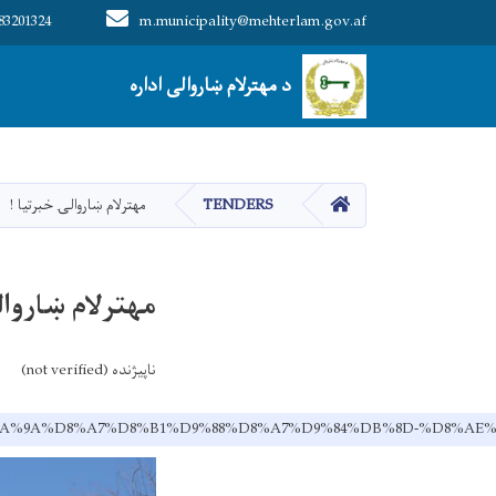
83201324
m.municipality@mehterlam.gov.af
Main navigation
د مهترلام ښاروالی اداره
د مهترلام ښاروالی اداره
کور
TENDERS
مهترلام ښاروالۍ خبرتیا !
مهترلام ښاروال
ناپیژنده (not verified)
%85-%DA%9A%D8%A7%D8%B1%D9%88%D8%A7%D9%84%DB%8D-%D8%