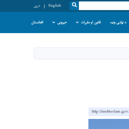
SEARCH
English
دری
د ټولنی ونډه
قانون او مقررات
خپرونی
افغانستان
http://mehterl