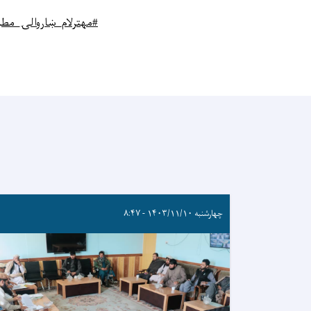
#
مهترلام_ښاروالۍ_مطب
چهارشنبه ۱۴۰۳/۱۱/۱۰ - ۸:۴۷