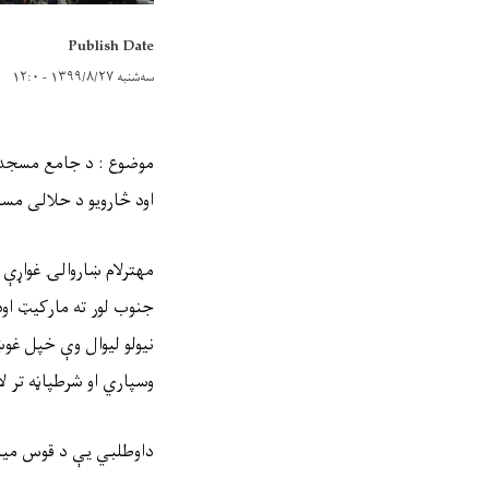
Publish Date
سه‌شنبه ۱۳۹۹/۸/۲۷ - ۱۲:۰
موضوع : د جامع مسجد 
اود څارویو د حلالی مسل
مهترلام ښاروالۍ غواړ
جنوب لور ته مارکیټ اود
نیولو لیوال وې خپل غوښ
وسپاري او شرطپاڼه تر ل
داوطلبي یې د قوس میا