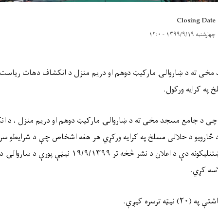
Closing Date
چهارشنبه ۱۳۹۹/۹/۱۹ - ۱۲:۰
مخی ته د ښاروالۍ مارکیټ دوهم او دریم منزل د انکشاف دهات ریاست 
خ په کرایه ورکول
.
ې چی د جامع مسجد مخی ته د ښاروالۍ مارکیټ دوهم او دریم منزل ، د 
 څارویو د حلالی مسلخ په کرایه ورکړي هر هغه اشخاص چې د شرایطو سره ب
تنلیکونه دې د اعلان د نشر څخه تر
۱۹/۹/۱۳۹۹
نیټې پورې د ښاروالۍ د 
اسه کړي
.
شتې په (
۲۰)
نیټه ترسره کیږې
.