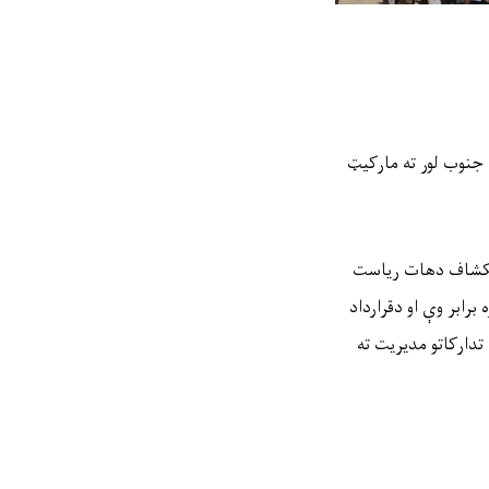
جنوب لور ته مارکیټ
انکشاف دهات ریاست
رابر وې او دقرارداد
تدارکاتو مدیریت ته