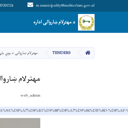
83201324
m.municipality@mehterlam.gov.af
Main navigation
د مهترلام ښاروالی اداره
د مهترلام ښاروالی اداره
کور
TENDERS
مهترلام ښاروالۍ د یوې بل
مهترلام ښاروا
web_admin
D9%85-%DA%9A%D8%A7%D8%B1%D9%88%D8%A7%D9%84%DB%8D-%