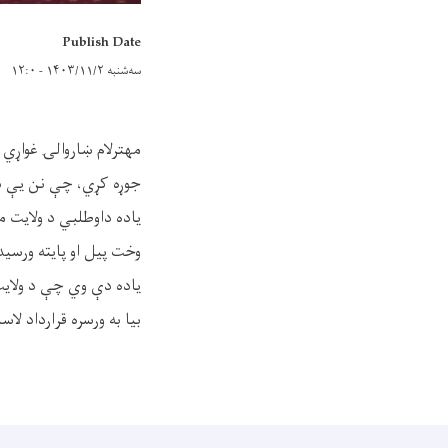
Publish Date
سه‌شنبه ۱۴۰۳/۱۱/۲ - ۱۲:۰
مهترلام ښاروالۍ غواړي
جوړه کړي، چې نن یې د 
یاده داوطلبي د ولایت م
وخت پیل او پایته ورسید
یاده دې وي چې د ولایت
بیا به ورسره قرارداد ل