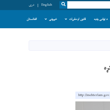
SEARCH
English
دری
د ټولنی ونډه
قانون او مقررات
خپرونی
افغانستان
ړه
http://mehterl