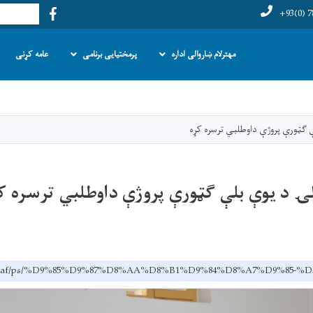
Facebook
لټون
+93(0) 7
مهترلام ښاروالی اداره
پرمختیایی برنامی
عامه کړنی
اصلي
منځپانګه
دانګل
ې ګټورې پروژې داوطلبي ترسره کړه
لۍ د یوې بلې ګټورې پروژې داوطلبي ترسره ک
am.gov.af/ps/%D9%85%D9%87%D8%AA%D8%B1%D9%84%D8%A7%