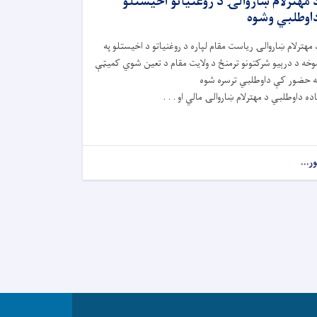
 مهترلام ښاروالۍ د روغنیاتو اخیستلو
اوطلبي وشوه
 مهترلام ښاروالۍ ریاست مقام لپاره د روغنیاتو د اخیستلو په
وخه د درېیو شرکتونو ترمنځ د ولایت مقام د تعین شوي کمیټې
ه حضور کې داوطلبي ترسره شوه
اده داوطلبي د مهترلام ښاروالۍ مالي او . . .
ور...