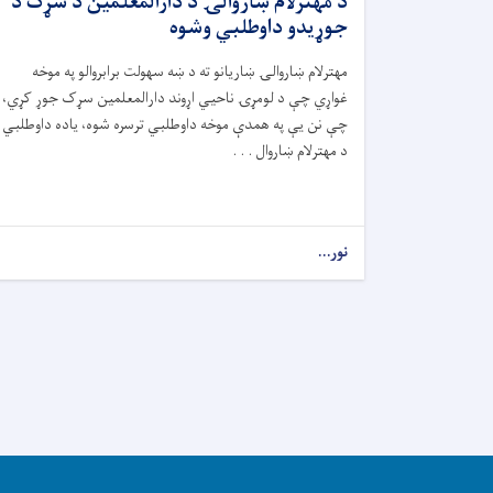
د مهترلام ښاروالۍ د دارالمعلمین د سړک د
جوړیدو داوطلبي وشوه
مهترلام ښاروالۍ ښاریانو ته د ښه سهولت برابروالو په موخه
غواړي چې د لومړۍ ناحيي اړوند دارالمعلمین سړک جوړ کړي،
چې نن یې په همدې موخه داوطلبي ترسره شوه، یاده داوطلبي
د مهترلام ښاروال . . .
نور...