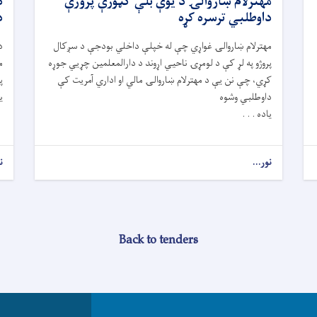
مهترلام ښاروالۍ د یوې بلې ګټورې پروژې
د
داوطلبي ترسره کړه
د
مهترلام ښاروالۍ غواړي چې له خپلې داخلي بودجې د سږکال
د
پروژو په لړ کې د لومړۍ ناحيي اړوند د دارالمعلمین چړیي جوړه
م
کړي، چې نن یې د مهترلام ښاروالۍ مالي او اداري آمریت کې
پ
داوطلبي وشوه
ی
یاده . . .
نور...
ن
Back to tenders