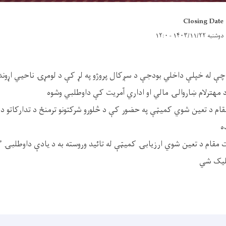
Closing Date
دوشنبه ۱۴۰۳/۱۱/۲۲ - ۱۲:۰
 چې له خپلې داخلي بودجې د سږکال پروژو په لړ کې د لومړۍ ناحيي اړوند
مهترلام ښاروالۍ مالي او اداري آمریت کې داوطلبي وشوه
قام د تعین شوي کمیټې په حضور کې د څلورو شرکتونو ترمنځ د تدارکاتو د 
ه
 مقام د تعین شوي ارزیابۍ کميټې له تائید وروسته به د یادې داوطلبۍ ګ
اسلیک شي