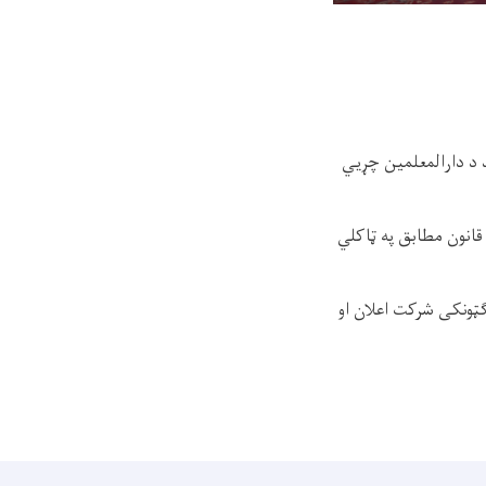
 د دارالمعلمین چړیي
قانون مطابق په ټاکلي
ټونکی شرکت اعلان او