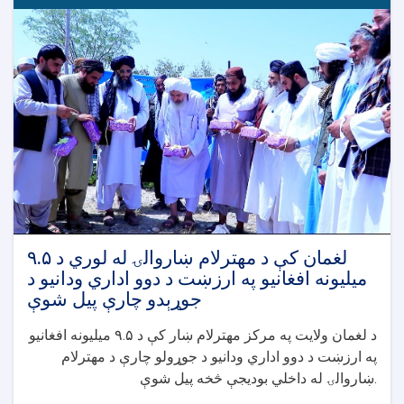
لغمان کې د مهترلام ښاروالۍ له لوري د ۹.۵
میلیونه افغانیو په ارزښت د دوو اداري ودانیو د
جوړېدو چارې پیل شوې
د لغمان ولایت په مرکز مهترلام ښار کې د ۹.۵ میلیونه افغانیو
په ارزښت د دوو اداري ودانیو د جوړولو چارې د مهترلام
ښاروالۍ له داخلي بودیجې څخه پیل شوې.