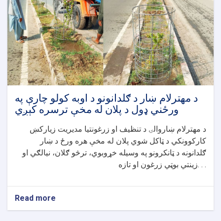
راغلاست
معیاري
دروازه
جوړیږي
د مهترلام ښار د ګلدانونو د اوبه کولو چارې په
ورځني ډول د پلان له مخې ترسره کېږي
د مهترلام ښاروالۍ د تنظیف او زرغونتیا مدیریت زیارکښ
کارکوونکي د ټاکل شوي پلان له مخې هره ورځ د ښار
ګلدانونه د ټانکرونو په وسیله خړوبوي، ترڅو ګلان، نیالګي او
زینتي بوټي زرغون او تازه. . .
Read more
about
د
مهترلام