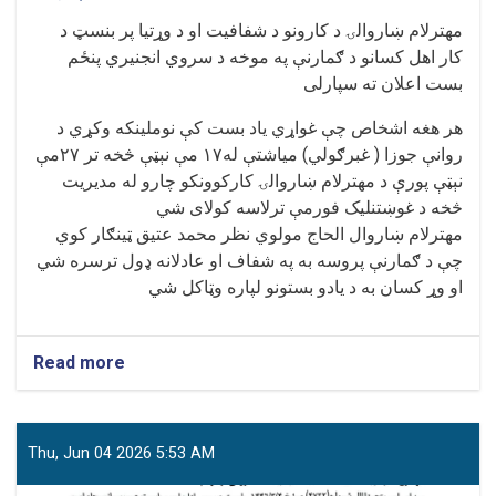
مهترلام ښاروالۍ د کارونو د شفافیت او د وړتیا پر بنسټ د
کار اهل کسانو د ګمارنې په موخه د سروي انجنیري پنځم
بست اعلان ته سپارلی
هر هغه اشخاص چې غواړي یاد بست کې نوملینکه وکړي د
روانې جوزا ( غبرګولي) میاشتې له۱۷ مې نېټې څخه تر ۲۷مې
نېټې پورې د مهترلام ښاروالۍ کارکوونکو چارو له مدیریت
څخه د غوښتنلیک فورمې ترلاسه کولای شي
مهترلام ښاروال الحاج مولوي نظر محمد عتیق ټینګار کوي
چې د ګمارنې پروسه به په شفاف او عادلانه ډول ترسره شي
او وړ کسان به د یادو بستونو لپاره وټاکل شي
Read more
about
مهترلام
ښاروالۍ
د
سروې
Thu, Jun 04 2026 5:53 AM
انجنیري
۵