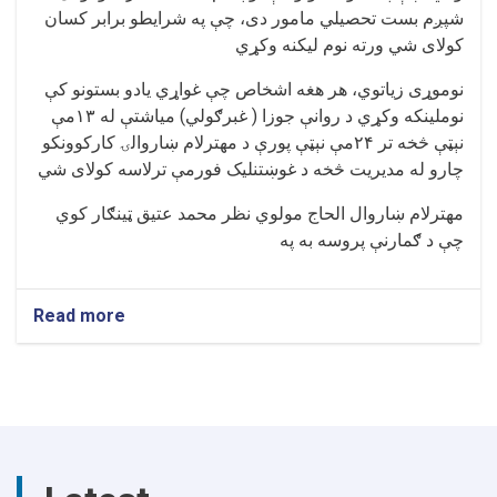
شپږم بست تحصیلي مامور دی، چې په شرایطو برابر کسان
کولای شي ورته نوم لیکنه وکړي
نوموړی زیاتوي، هر هغه اشخاص چې غواړي یادو بستونو کې
نوملینکه وکړي د روانې جوزا ( غبرګولي) میاشتې له ۱۳مې
نېټې څخه تر ۲۴مې نېټې پورې د مهترلام ښاروالۍ کارکوونکو
چارو له مدیریت څخه د غوښتنلیک فورمې ترلاسه کولای شي
مهترلام ښاروال الحاج مولوي نظر محمد عتیق ټینګار کوي
چې د ګمارنې پروسه به په
Read more
about
مهترلام
ښاروالۍ
دوه
خالي
بستونه
اعلان
ته
وسپارل