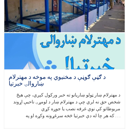
د ګڼې ګوڼې د مخنیوي په موخه د مهترلام
ښاروالۍ خبرتیا
د مهترلام ښار ټولو ښاریانو ته خبر ورکول کېږي، چې هېڅ
شخص حق نه لري چې د مهترلام ښار د لومړۍ ناحیې اړوند
مربوطاتو کې نوې غرفه نصب یا جوړه کړي
که هر چا له دې خبرتیا څخه سرغړونه وکړه او په . . .