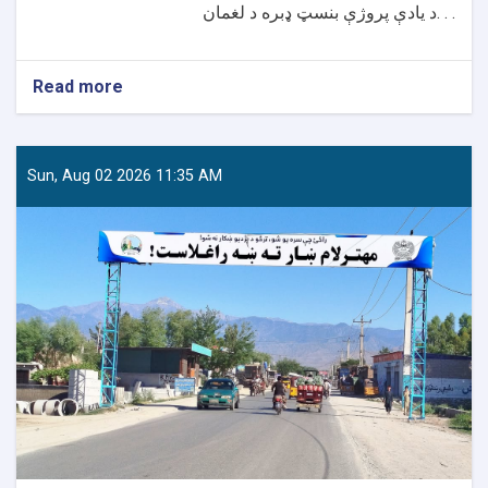
د یادې پروژې بنسټ ډبره د لغمان. . .
Read more
about
لغمان
کې
د
مهترلام
Sun, Aug 02 2026 11:35 AM
ښاروالۍ
له
لوري
د
۹.۵
میلیونه
افغانیو
په
ارزښت
د
دوو
اداري
ودانیو
د