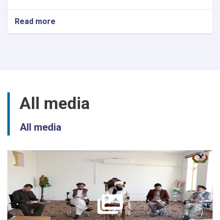
Read more
about
د
مهترلام
ښاروالۍ
د
روغنیاتو
اخیستلو
داوطلبي
All media
وشوه
All media