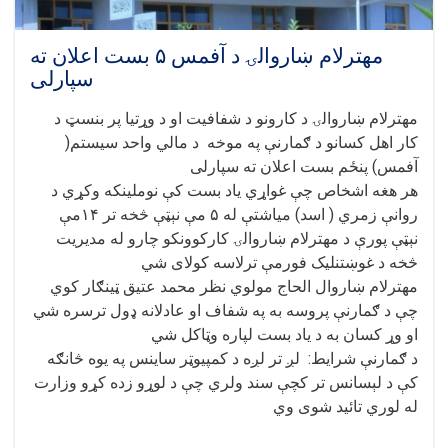
مهترلام ښاروالۍ د آفمس ۵ بست اعلان ته
سپارلی
مهترلام ښاروالۍ د کارونو د شفافیت او د وړتیا پر بنسټ د
کار اهل کسانو د ګمارنې په موخه د مالي واحد سیستم(
آفمس) پنځم بست اعلان ته سپارلی
هر هغه اشخاص چې غواړي یاد بست کې نوملینکه وکړي د
روانې زمري ( اسد) میاشتې له ۵ مې نېټې څخه تر ۱۴مې
نېټې پورې د مهترلام ښاروالۍ کارکوونکو چارو له مدیریت
څخه د غوښتنلیک فورمې ترلاسه کولای شي
مهترلام ښاروال الحاج مولوي نظر محمد عتیق ټینګار کوي
چې د ګمارنې پروسه به په شفاف او عادلانه ډول ترسره شي
او وړ کسان به د یاد بست لپاره وټاکل شي
د ګمارنې شرایط: لږ تر لږه د کمپیوټر ساینس په یوه څانګه
کې د لېسانس تر کچې سند ولري چې د لوړو زده کړو وزارت
له لوري تائید شوی وي