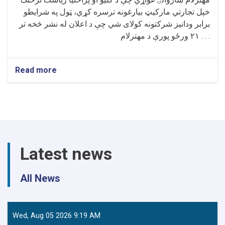
خپل تجارتي مارکیټ بیارغونه ترسره کړي، ټول په شرایطو
برابر ودانیز شرکتونه کولای شي چې د اعلان له نشر څخه تر
۲۱ ورځو پورې د مهترلام . . .
Read more
about
د
مهترلام
ښاروالۍ
خبرتیا
Latest news
All News
Wed, Aug 05 2026 9:19 AM