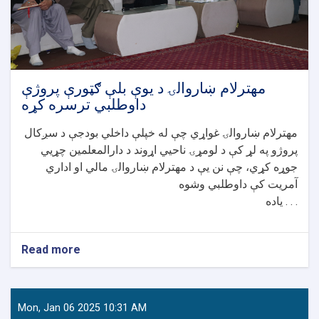
مهترلام ښاروالۍ د یوې بلې ګټورې پروژې
داوطلبي ترسره کړه
مهترلام ښاروالۍ غواړي چې له خپلې داخلي بودجې د سږکال
پروژو په لړ کې د لومړۍ ناحيي اړوند د دارالمعلمین چړیي
جوړه کړي، چې نن یې د مهترلام ښاروالۍ مالي او اداري
آمریت کې داوطلبي وشوه
یاده . . .
Read more
about
مهترلام
ښاروالۍ
د
یوې
Mon, Jan 06 2025 10:31 AM