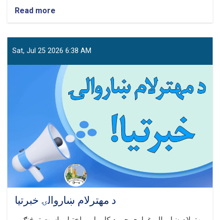
Read more
about
د
ګڼې
ګوڼې
د
Sat, Jul 25 2026 6:38 AM
مخنیوي
په
موخه
د
مهترلام
ښاروالۍ
خبرتیا
د مهترلام ښاروالۍ خبرتیا
مهترلام ښاروالۍ غواړي چې د کلیو او پراختیا ریاست ترڅنګ