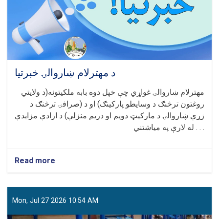
د مهترلام ښاروالۍ خبرتیا
مهترلام ښاروالۍ غواړي چې خپل دوه بابه ملکیتونه(د ولایتي
روغتون ترڅنګ د وسایطو پارکینګ) او د (صرافۍ ترڅنګ د
زړې ښاروالۍ د مارکیټ دویم او دریم منزلې) د ازادې مزایدې
له لارې په میاشتني . . .
Read more
about
د
مهترلام
ښاروالۍ
خبرتیا
Mon, Jul 27 2026 10:54 AM