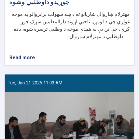
جوړیدو داوطلبي وشوه
مهترلام ښاروالۍ ښاریانو ته د ښه سهولت برابروالو په موخه
غواړي چې د لومړۍ ناحيي اړوند دارالمعلمین سړک جوړ
کړي، چې نن یې په همدې موخه داوطلبي ترسره شوه، یاده
داوطلبي د مهترلام ښاروال . . .
Read more
about
د
مهترلام
ښاروالۍ
د
Tue, Jan 21 2025 11:03 AM
دارالمعلمین
د
سړک
د
جوړیدو
داوطلبي
وشوه