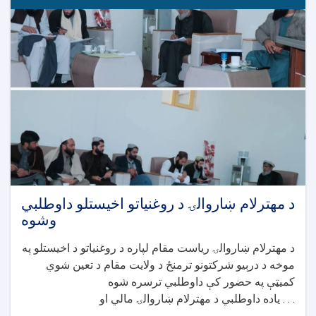
بلې
ګټورې
پروژې
داوطلبي
ترسره
کړه
د مهترلام ښاروالۍ د روغنیاتو اخیستلو داوطلبي
وشوه
د مهترلام ښاروالۍ ریاست مقام لپاره د روغنیاتو د اخیستلو په
موخه د درېیو شرکتونو ترمنځ د ولایت مقام د تعین شوي
کمیټې په حضور کې داوطلبي ترسره شوه
یاده داوطلبي د مهترلام ښاروالۍ مالي او . . .