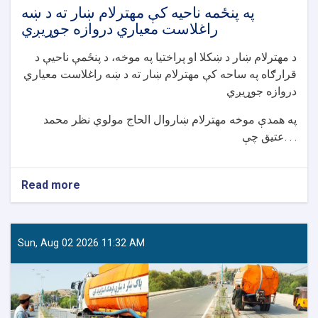
جوړېدو
په پنځمه ناحیه کې مهترلام ښار ته د ښه
چارې
راغلاست معیاري دروازه جوړیږي
پیل
شوې
د مهترلام ښار د ښکلا او پراختیا په موخه، د پنځمې ناحیې د
قرارګاه په ساحه کې مهترلام ښار ته د ښه راغلاست معیاري
دروازه جوړیږي
په همدې موخه مهترلام ښاروال الحاج مولوي نظر محمد
عتیق چې. . .
Read more
about
په
پنځمه
ناحیه
کې
Sun, Aug 02 2026 11:32 AM
مهترلام
ښار
ته
د
ښه