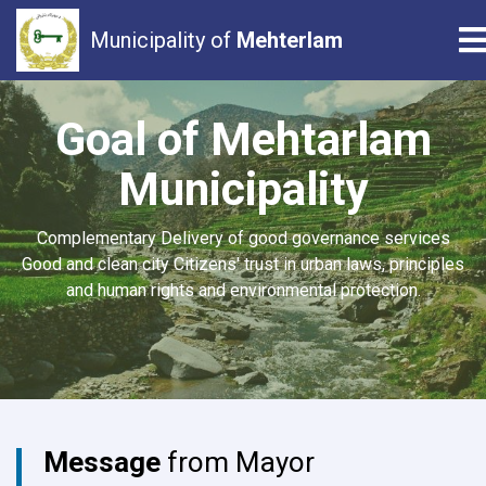
T
Municipality of
Mehterlam
Skip
to
Goal of Mehtarlam
main
Municipality
content
Complementary Delivery of good governance services
Good and clean city Citizens' trust in urban laws, principles
and human rights and environmental protection.
Message
from Mayor