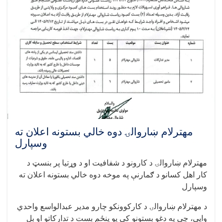
بست
اعلان
ته
سپارلی
مهترلام ښاروالۍ دوه خالي بستونه اعلان ته
وسپارل
مهترلام ښاروالۍ د کارونو د شفافیت او د وړتیا پر بنسټ د
کار اهل کسانو د ګمارنې په موخه دوه خالي بستونه اعلان ته
وسپارل
د مهترلام ښاروالۍ د کارکوونکو چارو مدیر عبدالواسع واحدي
وایي، چې په دغو بستونو کې یو پنځم بست د تدارکاتو او بل